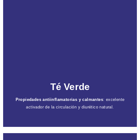
Caracteristicas
Rejuvenece las células
: aumenta la producción
de colágeno.
Cafeína activa
: mejora la circulación sanguínea
y actúa como diurético leve.
Reduce la retención de líquidos
: mejora la
apariencia de la celulitis.
Té Verde
Propiedades antiinflamatorias y calmantes
: excelente
activador de la circulación y diurético natural.