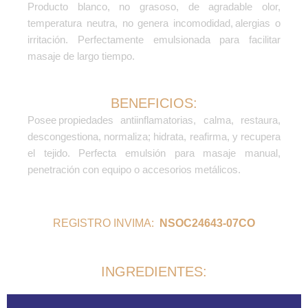
Producto blanco, no grasoso, de agradable olor,
temperatura neutra, no genera incomodidad, alergias o
irritación. Perfectamente emulsionada para facilitar
masaje de largo tiempo.
BENEFICIOS:
Posee propiedades antiinflamatorias, calma, restaura,
descongestiona, normaliza; hidrata, reafirma, y recupera
el tejido. Perfecta emulsión para masaje manual,
penetración con equipo o accesorios metálicos.
REGISTRO INVIMA:
NSOC24643-07CO
INGREDIENTES: