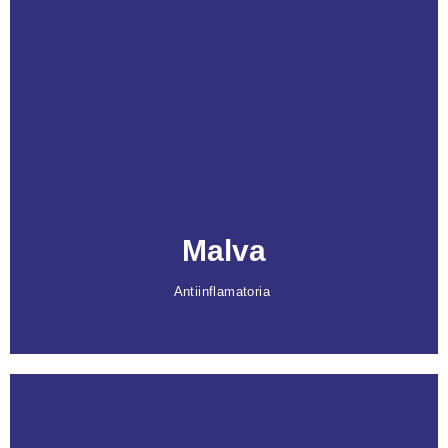
Caracteristicas
Descongestiva y cicatrizante
, ayuda a
regenerar la epidermis.
Ideal para recuperar la piel
tras brotes de
psoriasis y tratar el eccema, ofreciendo alivio y
favoreciendo la restauración de la piel dañada.
Malva
Antiinflamatoria