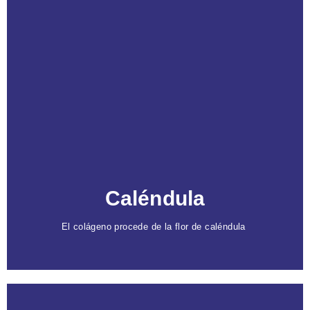
Caracteristicas
Obtenido mediante maceración
para preservar
sus propiedades cicatrizantes, antisépticas y
calmantes.
Ideal para curar heridas
, tratar cicatrices, y
cuidar manos y pies agrietados, piel quemada o
con acné.
Caléndula
El colágeno procede de la flor de caléndula