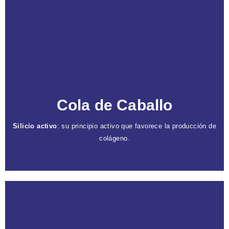
Caracteristicas
Diurético natural
: aumenta la producción de
orina y elimina líquidos y toxinas.
Nutrición del tejido
: mejora el aspecto de
cicatrices y estrías.
Reducción de grasa
: mejora la textura de la piel
para una apariencia más firme.
Cola de Caballo
Silicio activo
: su principio activo que favorece la producción de
colágeno.