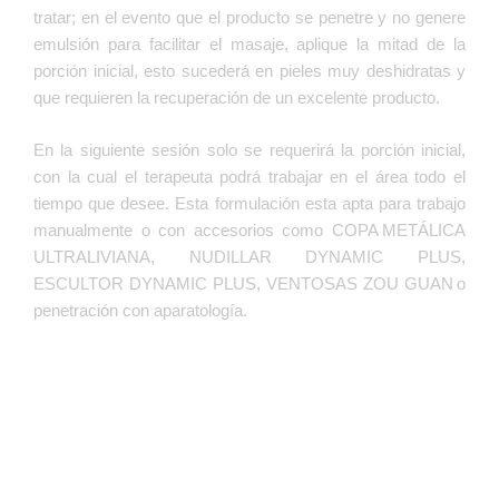
Adquierelo Ahora
tratar; en el evento que el producto se penetre y no genere
emulsión para facilitar el masaje, aplique la mitad de la
porción inicial, esto sucederá en pieles muy deshidratas y
que requieren la recuperación de un excelente producto.
En la siguiente sesión solo se requerirá la porción inicial,
con la cual el terapeuta podrá trabajar en el área todo el
tiempo que desee. Esta formulación esta apta para trabajo
manualmente o con accesorios como COPA METÁLICA
ULTRALIVIANA, NUDILLAR DYNAMIC PLUS,
Home Beauty Kit de
ESCULTOR DYNAMIC PLUS, VENTOSAS ZOU GUAN o
penetración con aparatología.
Figuras Red
Obtén un 10% de Descuento solo
Europa
La crema reductora ofrece 30 a 45 días de
uso diario con resultados en reducción,
moldeado e hidratación. Combinada con
Contiene vasodilatadores y descongestivos
el Nudillar Dynamic Plus, es ideal para
específicos en procesos antiinflamatorios y
REDUCTORA
anticelulíticos. Aplicar la crema
masajes, tanto profesional como en casa.