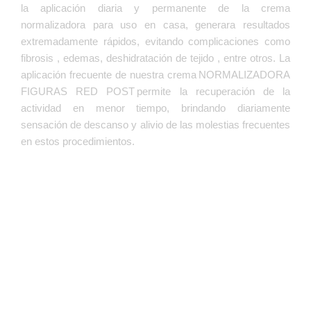
la aplicación diaria y permanente de la crema
Adquierelo Ahora
normalizadora para uso en casa, generara resultados
extremadamente rápidos, evitando complicaciones como
fibrosis , edemas, deshidratación de tejido , entre otros. La
aplicación frecuente de nuestra crema NORMALIZADORA
FIGURAS RED POST permite la recuperación de la
actividad en menor tiempo, brindando diariamente
sensación de descanso y alivio de las molestias frecuentes
en estos procedimientos.
Crema Post
Normalizadora 250 Gr
Obtén un 10% de Descuento solo
Europa
Debe iniciarse en el momento en que la cicatriz está cerrada
Esta crema es ideal tanto para hombres
con movimientos
FIGURAS RED POST
completamente. Aplicar
como mujeres sin ningún tipo de
circulares de remoción sobre la herida, efectuar pinzamientos
EVOLUCIÓN EN CICATRIZ
contraindicación, genera un rendimiento
suaves para evitar adherencias. Masajear en zig-zag para
facilitar la penetración de la crema con sus principales activos.
de más 45 días de aplicación diaria en
Finalizar con paso de ultrasonido.
todo el cuerpo. La presentación 90gr tiene