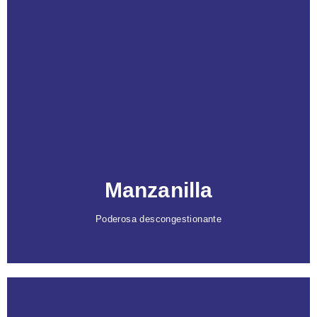
Caracteristicas
Propiedades antiinflamatorias
que reducen
rojeces y calman edemas.
Cuidado calmante
para piel irritada y sensible.
Protege contra radicales libres
y previene el
envejecimiento prematuro, ideal para pieles con
dermatitis o sensibilidad.
Manzanilla
Poderosa descongestionante