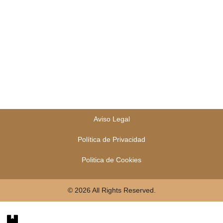
-
m
f
Aviso Legal
Política de Privacidad
Politica de Cookies
© 2026 All Rights Reserved.