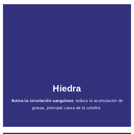
Caracteristicas
Hidratación profunda
: libera la dermis de
impurezas y mejora la luminosidad.
Propiedades antioxidantes y tonificantes
:
tradicionalmente usada por sus propiedades
antiinflamatorias.
Reduce la inflamación
: mejora la apariencia de
Hiedra
la piel.
Activa la circulación sanguínea
: reduce la acumulación de
grasas, principal causa de la celulitis.