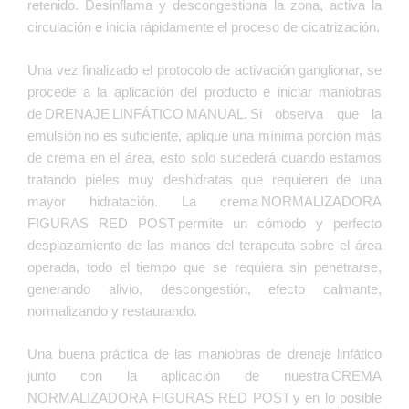
retenido. Desinflama y descongestiona la zona, activa la
circulación e inicia rápidamente el proceso de cicatrización.
Una vez finalizado el protocolo de activación ganglionar, se
procede a la aplicación del producto e iniciar maniobras
de DRENAJE LINFÁTICO MANUAL.
Si observa que la
emulsión no es suficiente, aplique una mínima porción más
de crema en el área, esto solo sucederá cuando estamos
tratando pieles muy deshidratas que requieren de una
Crema Post
mayor hidratación. La crema NORMALIZADORA
Normalizadora 500 Gr
FIGURAS RED POST permite un cómodo y perfecto
Obtén un 10% de Descuento solo
desplazamiento de las manos del terapeuta sobre el área
Europa
operada, todo el tiempo que se requiera sin penetrarse,
generando alivio, descongestión, efecto calmante,
Dirigido a centros de estética, genera un
rendimiento de más de 35 procedimientos
normalizando y restaurando.
de drenaje linfático completo, terapéuticos
o relajantes, y múltiples aplicaciones para
Una buena práctica de las maniobras de drenaje linfático
procedimientos de recuperación de estrías
junto con la aplicación de nuestra CREMA
y cicatrices.
NORMALIZADORA FIGURAS RED POST y en lo posible