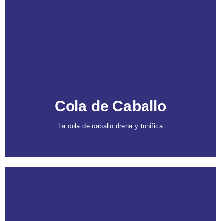
Caracteristicas
Promueve la movilización de líquidos
y actúa
como diurético natural, ayudando a eliminar
retenciones.
Gracias al silicio
, tonifica y reestructura el tejido,
ofreciendo beneficios antiinflamatorios para una
piel revitalizada.
Cola de Caballo
La cola de caballo drena y tonifica