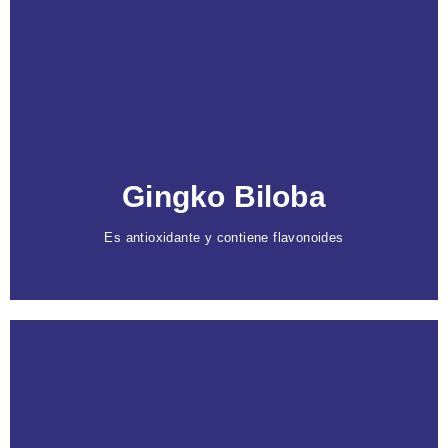
Caracteristicas
Oxigena y regenera cada célula
, apoyando la
protección antienvejecimiento.
Combate el estrés oxidativo
y protege contra el
daño de radicales libres, previniendo el
envejecimiento prematuro, mejorando la
circulación, tonicidad y turgencia.
Gingko Biloba
Es antioxidante y contiene flavonoides