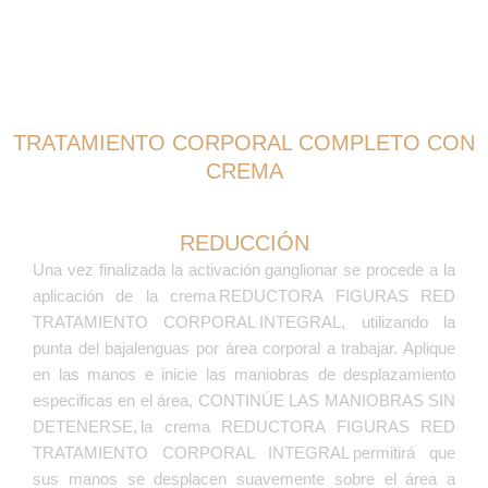
TRATAMIENTO CORPORAL COMPLETO CON
CREMA
Crema Reductora
1.000 Gr
REDUCCIÓN
Obtén un 10% de Descuento solo
Una vez finalizada la activación ganglionar se procede a la
Europa
aplicación de la crema REDUCTORA FIGURAS RED
Dirigido a centros de estética y spa.
TRATAMIENTO CORPORAL INTEGRAL, utilizando la
Genera un rendimiento de más de 50
tratamientos corporales completos, con
punta del bajalenguas por área corporal a trabajar. Aplique
resultados a nivel de reducción,
en las manos e inicie las maniobras de desplazamiento
moldeamiento, marcación, celulitis,
especificas en el área, CONTINÚE LAS MANIOBRAS SIN
reafirmación e hidratación. Perfecta
DETENERSE, la crema REDUCTORA FIGURAS RED
emulsión para masaje manual no grasosa,
TRATAMIENTO CORPORAL INTEGRAL permitirá que
no oleosa, temperatura neutra.
sus manos se desplacen suavemente sobre el área a