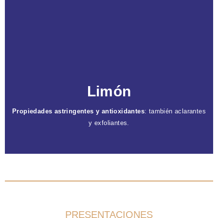
Caracteristicas
Exfoliante suave
: la acidez elimina células
muertas y promueve la renovación celular.
Cicatrizante natural
: reduce manchas oscuras y
cicatrices.
Poder antibacteriano
: contiene propiedades
antiinflamatorias y cicatrizantes.
Limón
Propiedades astringentes y antioxidantes
: también aclarantes
y exfoliantes.
PRESENTACIONES