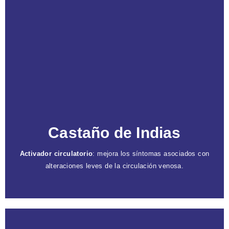
Caracteristicas
Astringente y antioxidante
: regenera el tejido y
facilita una cicatrización rápida.
Reduce la inflamación
: utilizado en productos
para aliviar hinchazón y bolsas bajo los ojos.
Castaño de Indias
Activador circulatorio
: mejora los síntomas asociados con
alteraciones leves de la circulación venosa.