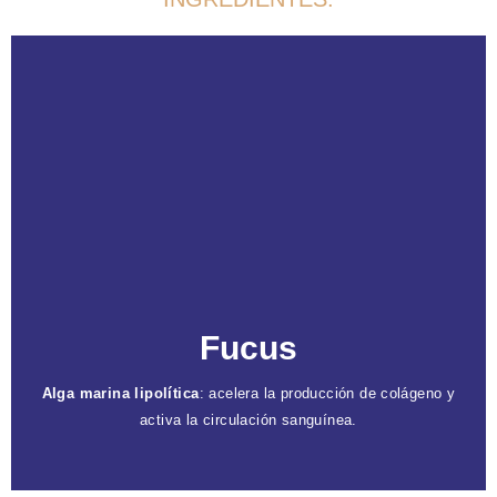
Caracteristicas
Mejora la apariencia de la piel
: contiene
compuestos antioxidantes y minerales.
Reduce la celulitis
: estimula la circulación
sanguínea para eliminar toxinas y transportar
nutrientes.
Propiedades diuréticas
: ayuda a reducir la
Fucus
retención de líquidos y mejora la hinchazón.
Alga marina lipolítica
: acelera la producción de colágeno y
activa la circulación sanguínea.