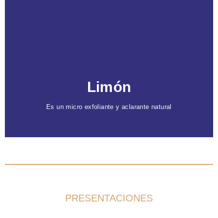
Caracteristicas
Facilita el aclarado de áreas oscuras
como la
inguinal o axilar, al mismo tiempo que exfolia y
moviliza las células muertas, promoviendo una
piel más uniforme y saludable.
Limón
Es un micro exfoliante y aclarante natural
PRESENTACIONES