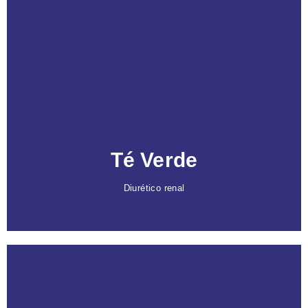
Caracteristicas
Con cafeína, actúa como diurético renal
que
promueve la eliminación de orina y moviliza la
retención de líquidos.
Potente activador de la circulación
y
antiinflamatorio, mejora la recuperación y el
bienestar.
Té Verde
Diurético renal