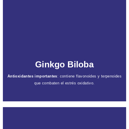
Caracteristicas
Protección contra el envejecimiento
:
antioxidantes previenen el daño de radicales
libres.
Activador circulatorio
: genera tonicidad y
turgencia.
Protección UV
: puede ofrecer cierta protección
Ginkgo Biloba
contra los daños por radiación ultravioleta.
Antioxidantes importantes
: contiene flavonoides y terpenoides
que combaten el estrés oxidativo.