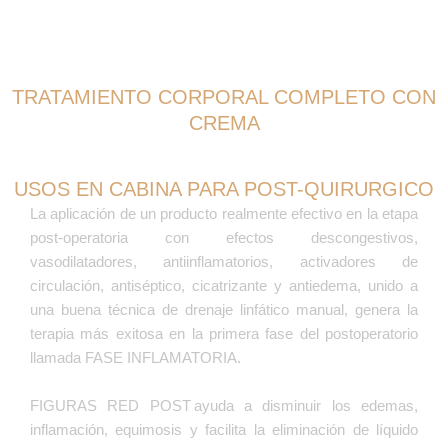
TRATAMIENTO CORPORAL COMPLETO CON
CREMA
Crema Post
Normalizadora 1000
USOS EN CABINA PARA POST-QUIRURGICO
Gr
La aplicación de un producto realmente efectivo en la etapa
Obtén un 10% de Descuento solo
post-operatoria con efectos descongestivos,
Europa
vasodilatadores, antiinflamatorios, activadores de
Dirigido a centros de estética, genera un
circulación, antiséptico, cicatrizante y antiedema, unido a
rendimiento de más de 60 procedimientos
una buena técnica de drenaje linfático manual, genera la
de drenaje linfático completo, terapéuticos
terapia más exitosa en la primera fase del postoperatorio
o relajantes, y múltiples aplicaciones para
llamada FASE INFLAMATORIA.
procedimientos de recuperación de estrías
y cicatrices.
FIGURAS RED POST ayuda a disminuir los edemas,
Adquierelo Ahora
inflamación, equimosis y facilita la eliminación de líquido